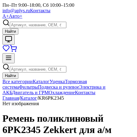
Пн–Пт 9:00–18:00, Сб 10:00–15:00
info@aplys.ru
Контакты
А+
Авто+
Найти
Найти
Все категории
Каталог
Уценка
Тормозная
система
Фильтры
Подвеска и рулевое
Электрика и
АКБ
Двигатель и ГРМ
Охлаждение
Контакты
Главная
/
Каталог
/
KR6PK2345
Нет изображения
Ремень поликлиновый
6PK2345 Zekkert для а/м