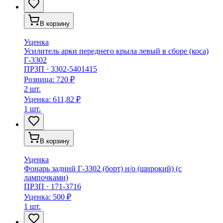
В корзину
Уценка
Усилитель арки переднего крыла левый в сборе (коса)
Г-3302
ПРЗП
·
3302-5401415
Розница:
720 ₽
2 шт.
Уценка:
611,82 ₽
1 шт.
В корзину
Уценка
Фонарь задний Г-3302 (борт) н/о (широкий) (с
лампочками)
ПРЗП
·
171-3716
Уценка:
500 ₽
1 шт.