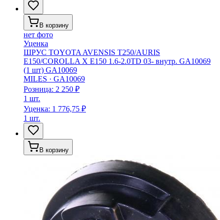
В корзину
нет фото
Уценка
ШРУС TOYOTA AVENSIS T250/AURIS
E150/COROLLA X E150 1.6-2.0TD 03- внутр. GA10069
(1 шт) GA10069
MILES
·
GA10069
Розница:
2 250 ₽
1 шт.
Уценка:
1 776,75 ₽
1 шт.
В корзину