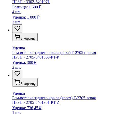
ПРЗП
·
3302-5401071
Розница:
1 500 ₽
4 шт.
Уценка:
1 000 ₽
2 шт.
В корзину
Уценка
Рем-вставка заднего крыла (арка) Г-2705 правая
ПРЗП
·
2705-5401360-PT-P
Уценка:
300 ₽
2 шт.
В корзину
Уценка
Рем-вставка заднего крыла (хвост) Г-2705 левая
ПРЗП
·
2705-5401361-PT-Z
Уценка:
736,45 ₽
1 шт.