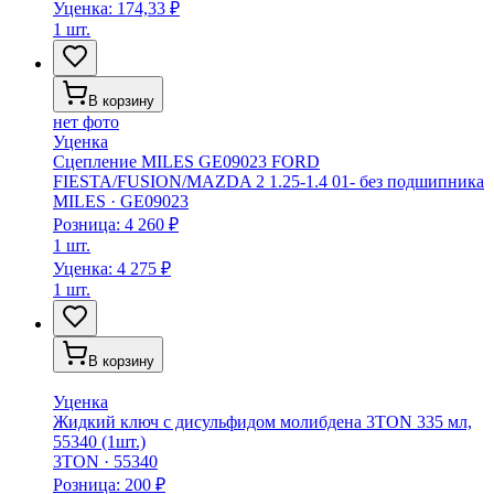
Уценка:
174,33 ₽
1 шт.
В корзину
нет фото
Уценка
Сцепление MILES GE09023 FORD
FIESTA/FUSION/MAZDA 2 1.25-1.4 01- без подшипника
MILES
·
GE09023
Розница:
4 260 ₽
1 шт.
Уценка:
4 275 ₽
1 шт.
В корзину
Уценка
Жидкий ключ с дисульфидом молибдена 3TON 335 мл,
55340 (1шт.)
3TON
·
55340
Розница:
200 ₽