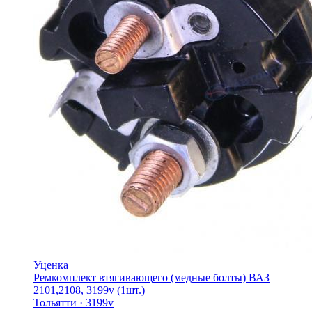
Уценка
Ремкомплект втягивающего (медные болты) ВАЗ
2101,2108, 3199v (1шт.)
Тольятти
·
3199v