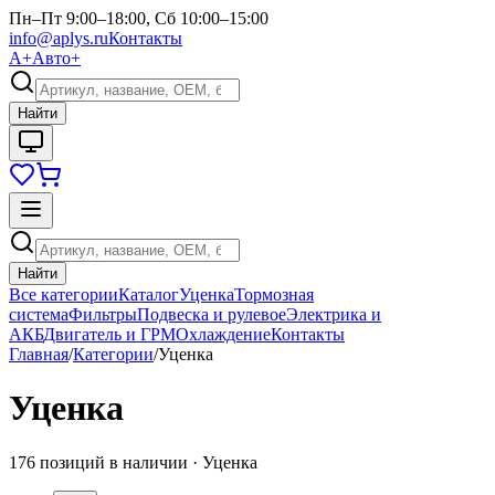
Пн–Пт 9:00–18:00, Сб 10:00–15:00
info@aplys.ru
Контакты
А+
Авто+
Найти
Найти
Все категории
Каталог
Уценка
Тормозная
система
Фильтры
Подвеска и рулевое
Электрика и
АКБ
Двигатель и ГРМ
Охлаждение
Контакты
Главная
/
Категории
/
Уценка
Уценка
176
позиций в наличии ·
Уценка