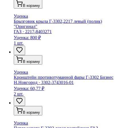
В корзину
Уценка
Брызговик крыла Г-3302,2217 левый (полик)
"Оригинал"
ГАЗ
·
2217-8403271
Уценка:
800 ₽
1 шт.
В корзину
Уценка
Кронштейн противотуманной фары Г-3302 Бизнес
Н.Новгород
·
3302-3743016-01
Уценка:
60,77 ₽
2 шт.
В корзину
Уценка