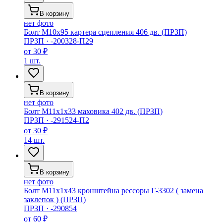
В корзину
нет фото
Болт М10х95 картера сцепления 406 дв. (ПРЗП)
ПРЗП
·
-200328-П29
от
30 ₽
1 шт.
В корзину
нет фото
Болт М11х1х33 маховика 402 дв. (ПРЗП)
ПРЗП
·
-291524-П2
от
30 ₽
14 шт.
В корзину
нет фото
Болт М11х1х43 кронштейна рессоры Г-3302 ( замена
заклепок ) (ПРЗП)
ПРЗП
·
-290854
от
60 ₽