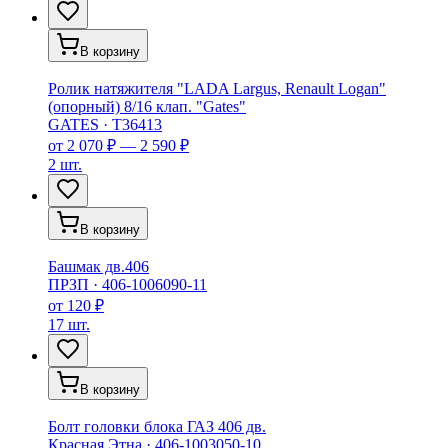
В корзину
Ролик натяжителя "LADA Largus, Renault Logan"
(опорный) 8/16 клап. "Gates"
GATES
·
T36413
от
2 070 ₽ — 2 590 ₽
2 шт.
В корзину
Башмак дв.406
ПРЗП
·
406-1006090-11
от
120 ₽
17 шт.
В корзину
Болт головки блока ГАЗ 406 дв.
Красная Этна
·
406-1003050-10