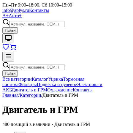
Пн–Пт 9:00–18:00, Сб 10:00–15:00
info@aplys.ru
Контакты
А+
Авто+
Найти
Найти
Все категории
Каталог
Уценка
Тормозная
система
Фильтры
Подвеска и рулевое
Электрика и
АКБ
Двигатель и ГРМ
Охлаждение
Контакты
Главная
/
Категории
/
Двигатель и ГРМ
Двигатель и ГРМ
480
позиций в наличии ·
Двигатель и ГРМ