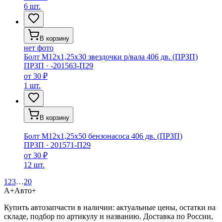
6 шт.
В корзину
нет фото
Болт М12х1,25х30 звездочки р/вала 406 дв. (ПРЗП)
ПРЗП
·
-201563-П29
от
30 ₽
1 шт.
В корзину
Болт М12х1,25х50 бензонасоса 406 дв. (ПРЗП)
ПРЗП
·
201571-П29
от
30 ₽
12 шт.
1
2
3
…
20
А+
Авто+
Купить автозапчасти в наличии: актуальные цены, остатки на
складе, подбор по артикулу и названию. Доставка по России,