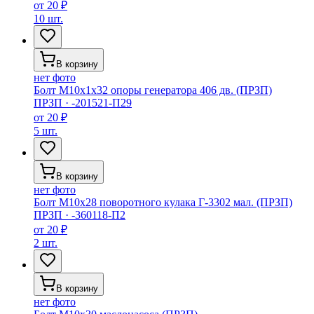
от
20 ₽
10 шт.
В корзину
нет фото
Болт М10х1х32 опоры генератора 406 дв. (ПРЗП)
ПРЗП
·
-201521-П29
от
20 ₽
5 шт.
В корзину
нет фото
Болт М10х28 поворотного кулака Г-3302 мал. (ПРЗП)
ПРЗП
·
-360118-П2
от
20 ₽
2 шт.
В корзину
нет фото