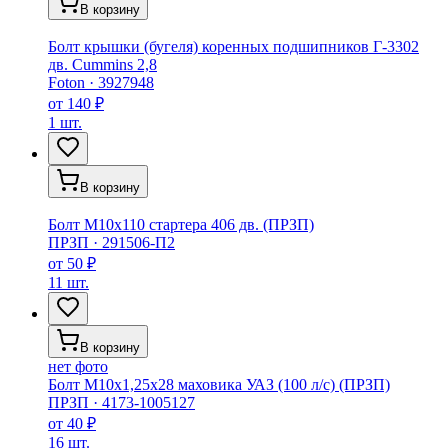
В корзину
Болт крышки (бугеля) коренных подшипников Г-3302
дв. Cummins 2,8
Foton
·
3927948
от
140 ₽
1 шт.
В корзину
Болт М10х110 стартера 406 дв. (ПРЗП)
ПРЗП
·
291506-П2
от
50 ₽
11 шт.
В корзину
нет фото
Болт М10х1,25х28 маховика УАЗ (100 л/с) (ПРЗП)
ПРЗП
·
4173-1005127
от
40 ₽
16 шт.