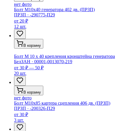
нет фото
Болт М10х40 генератора 402 дв. (ПРЗП)
ПРЗП
·
-290775-П29
от
20 ₽
12 шт.
В корзину
Болт М 10 х 40 крепления кронштейна генератора
БелЗАН
·
00001-0013070-219
от
30 ₽ — 50 ₽
20 шт.
В корзину
нет фото
Болт М10х85 картера сцепления 406 дв. (ПРЗП)
ПРЗП
·
-200326-П29
от
30 ₽
3 шт.