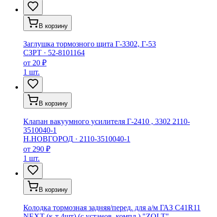
В корзину
Заглушка тормозного щита Г-3302, Г-53
СЗРТ
·
52-8101164
от
20 ₽
1 шт.
В корзину
Клапан вакуумного усилителя Г-2410 , 3302 2110-
3510040-1
Н.НОВГОРОД
·
2110-3510040-1
от
290 ₽
1 шт.
В корзину
Колодка тормозная задняя/перед. для а/м ГАЗ C41R11
NEXT (к-т 4шт) (c установ. компл.) "ZOLT"