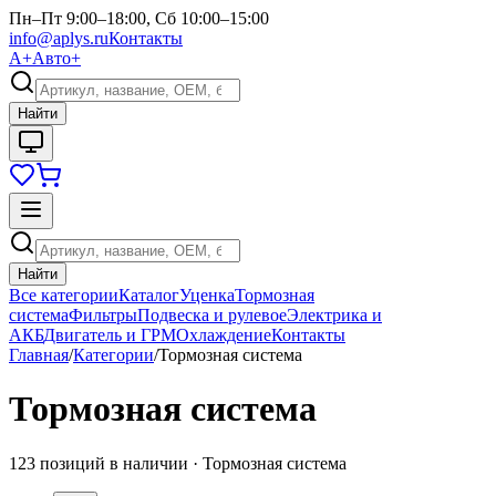
Пн–Пт 9:00–18:00, Сб 10:00–15:00
info@aplys.ru
Контакты
А+
Авто+
Найти
Найти
Все категории
Каталог
Уценка
Тормозная
система
Фильтры
Подвеска и рулевое
Электрика и
АКБ
Двигатель и ГРМ
Охлаждение
Контакты
Главная
/
Категории
/
Тормозная система
Тормозная система
123
позиций в наличии ·
Тормозная система