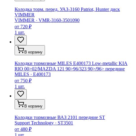
Колодка торм. перед. УАЗ-3160 Patriot, Hunter диск
VIMMER
VIMMER
·
VMR-3160-3501090
от
720 ₽
1 шт.
В корзину
Колодки тормозные MILES E400173 Low-metallic KIA
RIO 00>02/MAZDA 121 90>96/323 90>/96> передние
MILES
·
E400173
от
750 ₽
1 шт.
В корзину
Колодки тормозные ВАЗ 2101 передние ST
Support Technology
·
ST3501
от
480 ₽
1 шт.