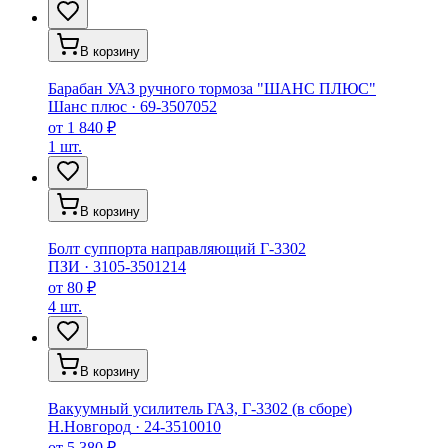
В корзину
Барабан УАЗ ручного тормоза "ШАНС ПЛЮС"
Шанс плюс
·
69-3507052
от
1 840 ₽
1 шт.
В корзину
Болт суппорта направляющий Г-3302
ПЗИ
·
3105-3501214
от
80 ₽
4 шт.
В корзину
Вакуумный усилитель ГАЗ, Г-3302 (в сборе)
Н.Новгород
·
24-3510010
от
5 380 ₽