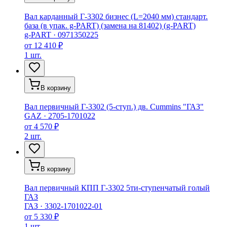
Вал карданный Г-3302 бизнес (L=2040 мм) стандарт.
база (в упак. g-PART) (замена на 81402) (g-PART)
g-PART
·
0971350225
от
12 410 ₽
1 шт.
В корзину
Вал первичный Г-3302 (5-ступ.) дв. Cummins "ГАЗ"
GAZ
·
2705-1701022
от
4 570 ₽
2 шт.
В корзину
Вал первичный КПП Г-3302 5ти-ступенчатый голый
ГАЗ
ГАЗ
·
3302-1701022-01
от
5 330 ₽
1 шт.