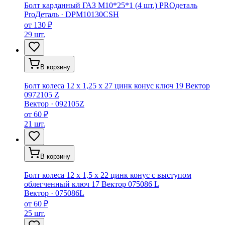
Болт карданный ГАЗ М10*25*1 (4 шт.) PROдеталь
ProДеталь
·
DPM10130CSH
от
130 ₽
29 шт.
В корзину
Болт колеса 12 x 1,25 x 27 цинк конус ключ 19 Вектор
0972105 Z
Вектор
·
092105Z
от
60 ₽
21 шт.
В корзину
Болт колеса 12 x 1,5 x 22 цинк конус с выступом
облегченный ключ 17 Вектор 075086 L
Вектор
·
075086L
от
60 ₽
25 шт.