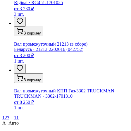
Riginal
·
RG451-1701025
от
3 230 ₽
3 шт.
В корзину
Вал промежуточный 21213 (в сборе)
Беларусь
·
21213-2202016 (042752)
от
3 200 ₽
1 шт.
В корзину
Вал промежуточный КПП Газ-3302 TRUCKMAN
TRUCKMAN
·
3302-1701310
от
8 250 ₽
1 шт.
1
2
3
…
11
А+
Авто+