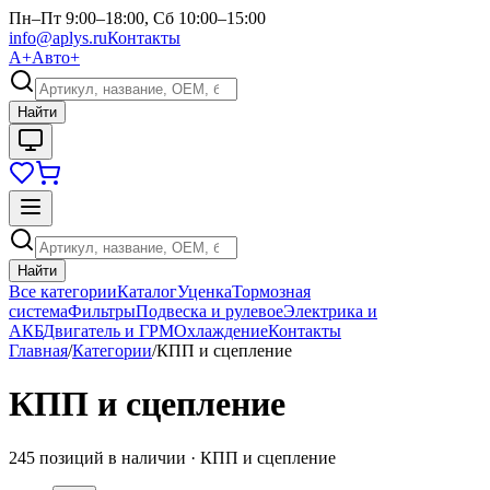
Пн–Пт 9:00–18:00, Сб 10:00–15:00
info@aplys.ru
Контакты
А+
Авто+
Найти
Найти
Все категории
Каталог
Уценка
Тормозная
система
Фильтры
Подвеска и рулевое
Электрика и
АКБ
Двигатель и ГРМ
Охлаждение
Контакты
Главная
/
Категории
/
КПП и сцепление
КПП и сцепление
245
позиций в наличии ·
КПП и сцепление