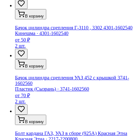
В корзину
Бачок цилиндра сцепления Г-3110 , 3302 4301-1602540
Кинешма
·
4301-1602540
от
50 ₽
2 шт.
В корзину
Бачок цилиндра сцепления УАЗ 452 с крышкой 3741-
1602560
Пластик (Сызрань)
·
3741-1602560
от
70 ₽
2 шт.
В корзину
Болт кардана ГАЗ, УАЗ в сборе (925А) Красная Этна
Красная Этна
·
2217-2200800