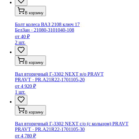
В корзину
Болт колеса ВАЗ 2108 ключ 17
БелЗан
·
21080-3101040-108
от
40 ₽
2 шт.
В корзину
Вал вторичный Г-3302 NEXT н/о PRAVT
PRAVT
·
PR.A21R22-1701105-20
от
4 920 ₽
1 шт.
В корзину
Вал вторичный Г-3302 NEXT с/о (с кольцом) PRAVT
PRAVT
·
PR.A21R22-1701105-30
от
4 780 ₽