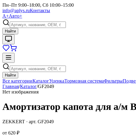
Пн–Пт 9:00–18:00, Сб 10:00–15:00
info@aplys.ru
Контакты
А+
Авто+
Найти
Найти
Все категории
Каталог
Уценка
Тормозная система
Фильтры
Подве
Главная
/
Каталог
/
GF2049
Нет изображения
Амортизатор капота для а/м B
ZEKKERT
· арт.
GF2049
от
620 ₽