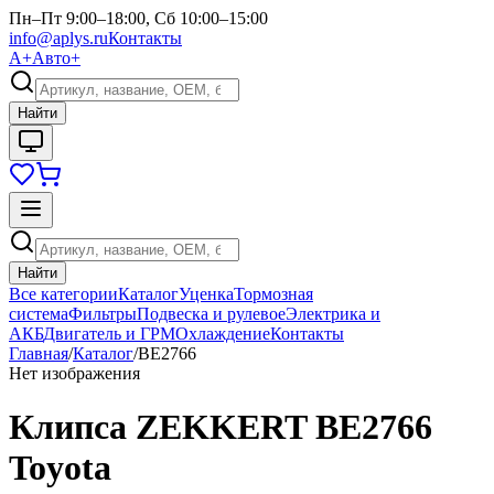
Пн–Пт 9:00–18:00, Сб 10:00–15:00
info@aplys.ru
Контакты
А+
Авто+
Найти
Найти
Все категории
Каталог
Уценка
Тормозная
система
Фильтры
Подвеска и рулевое
Электрика и
АКБ
Двигатель и ГРМ
Охлаждение
Контакты
Главная
/
Каталог
/
BE2766
Нет изображения
Клипса ZEKKERT BE2766
Toyota