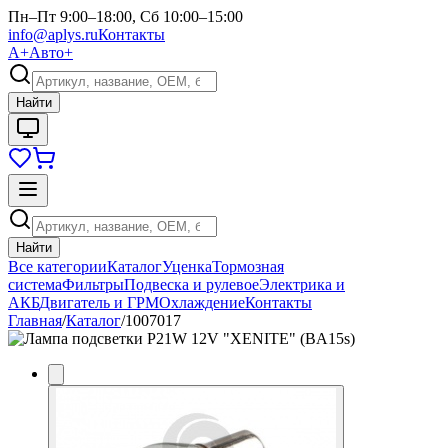
Пн–Пт 9:00–18:00, Сб 10:00–15:00
info@aplys.ru
Контакты
А+
Авто+
Найти
Найти
Все категории
Каталог
Уценка
Тормозная
система
Фильтры
Подвеска и рулевое
Электрика и
АКБ
Двигатель и ГРМ
Охлаждение
Контакты
Главная
/
Каталог
/
1007017