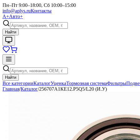
Пн–Пт 9:00–18:00, Сб 10:00–15:00
info@aplys.ru
Контакты
А+
Авто+
Найти
Найти
Все категории
Каталог
Уценка
Тормозная система
Фильтры
Подве
Главная
/
Каталог
/
256707А1КЕ12.Р5Q5/L20 (И.У)