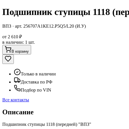
Подшипник ступицы 1118 (пе
ВПЗ
· арт.
256707А1КЕ12.Р5Q5/L20 (И.У)
от
2 610 ₽
в наличии
:
1 шт.
В корзину
Только в наличии
Доставка по РФ
Подбор по VIN
Все контакты
Описание
Подшипник ступицы 1118 (передней) "ВПЗ"