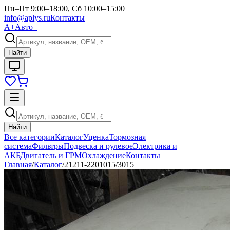
Пн–Пт 9:00–18:00, Сб 10:00–15:00
info@aplys.ru
Контакты
А+
Авто+
Найти
Найти
Все категории
Каталог
Уценка
Тормозная
система
Фильтры
Подвеска и рулевое
Электрика и
АКБ
Двигатель и ГРМ
Охлаждение
Контакты
Главная
/
Каталог
/
21211-2201015/3015