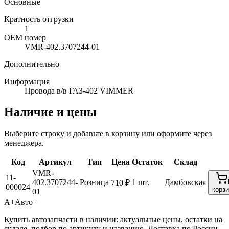
Основные
Кратность отгрузки
1
ОЕМ номер
VMR-402.3707244-01
Дополнительно
Информация
Провода в/в ГАЗ-402 VIMMER
Наличие и цены
Выберите строку и добавьте в корзину или оформите через
менеджера.
Код
Артикул
Тип
Цена
Остаток
Склад
VMR-
11-
402.3707244-
Розница
1 шт.
Дамбовская
710 ₽
000024
корз
01
А+
Авто+
Купить автозапчасти в наличии: актуальные цены, остатки на
складе, подбор по артикулу и названию. Доставка по России,