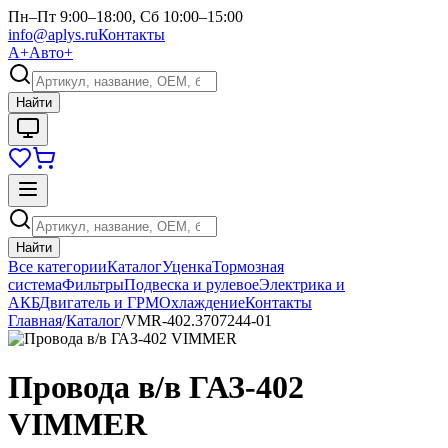
Пн–Пт 9:00–18:00, Сб 10:00–15:00
info@aplys.ru
Контакты
А+
Авто+
Найти
Найти
Все категории
Каталог
Уценка
Тормозная
система
Фильтры
Подвеска и рулевое
Электрика и
АКБ
Двигатель и ГРМ
Охлаждение
Контакты
Главная
/
Каталог
/
VMR-402.3707244-01
Провода в/в ГАЗ-402
VIMMER