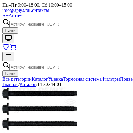
Пн–Пт 9:00–18:00, Сб 10:00–15:00
info@aplys.ru
Контакты
А+
Авто+
Найти
Найти
Все категории
Каталог
Уценка
Тормозная система
Фильтры
Подве
Главная
/
Каталог
/
14-32344-01