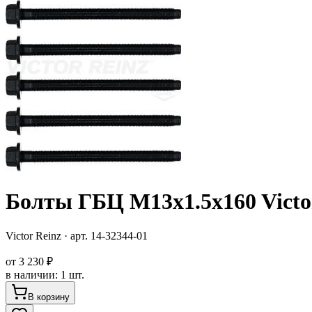
Болты ГБЦ M13x1.5x160 Victor
Victor Reinz
· арт.
14-32344-01
от
3 230 ₽
в наличии
:
1 шт.
В корзину