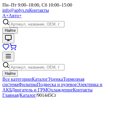
Пн–Пт 9:00–18:00, Сб 10:00–15:00
info@aplys.ru
Контакты
А+
Авто+
Найти
Найти
Все категории
Каталог
Уценка
Тормозная
система
Фильтры
Подвеска и рулевое
Электрика и
АКБ
Двигатель и ГРМ
Охлаждение
Контакты
Главная
/
Каталог
/
901445Сr