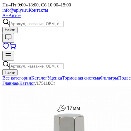
Пн–Пт 9:00–18:00, Сб 10:00–15:00
info@aplys.ru
Контакты
А+
Авто+
Найти
Найти
Все категории
Каталог
Уценка
Тормозная система
Фильтры
Подве
Главная
/
Каталог
/
175110Cr