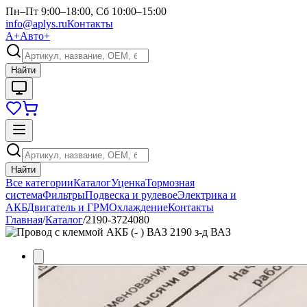
Пн–Пт 9:00–18:00, Сб 10:00–15:00
info@aplys.ru
Контакты
А+
Авто+
Найти
Найти
Все категории
Каталог
Уценка
Тормозная
система
Фильтры
Подвеска и рулевое
Электрика и
АКБ
Двигатель и ГРМ
Охлаждение
Контакты
Главная
/
Каталог
/
2190-3724080