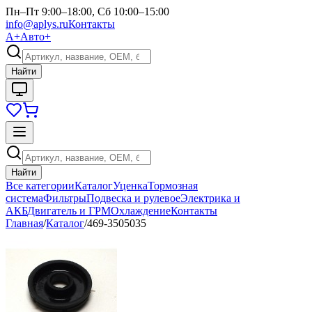
Пн–Пт 9:00–18:00, Сб 10:00–15:00
info@aplys.ru
Контакты
А+
Авто+
Найти
Найти
Все категории
Каталог
Уценка
Тормозная
система
Фильтры
Подвеска и рулевое
Электрика и
АКБ
Двигатель и ГРМ
Охлаждение
Контакты
Главная
/
Каталог
/
469-3505035