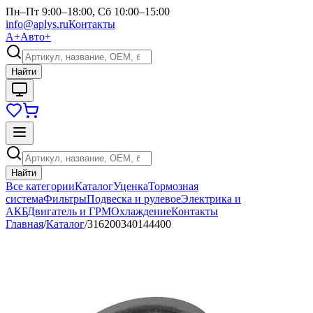
Пн–Пт 9:00–18:00, Сб 10:00–15:00
info@aplys.ru
Контакты
А+
Авто+
Найти
Найти
Все категории
Каталог
Уценка
Тормозная
система
Фильтры
Подвеска и рулевое
Электрика и
АКБ
Двигатель и ГРМ
Охлаждение
Контакты
Главная
/
Каталог
/
316200340144400