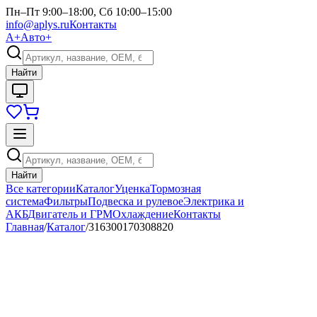
Пн–Пт 9:00–18:00, Сб 10:00–15:00
info@aplys.ru
Контакты
А+
Авто+
Найти
Найти
Все категории
Каталог
Уценка
Тормозная
система
Фильтры
Подвеска и рулевое
Электрика и
АКБ
Двигатель и ГРМ
Охлаждение
Контакты
Главная
/
Каталог
/
316300170308820