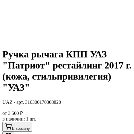
Ручка рычага КПП УАЗ
"Патриот" рестайлинг 2017 г.
(кожа, стильпривилегия)
"УАЗ"
UAZ
· арт.
316300170308820
от
3 500 ₽
в наличии
:
1 шт.
В корзину