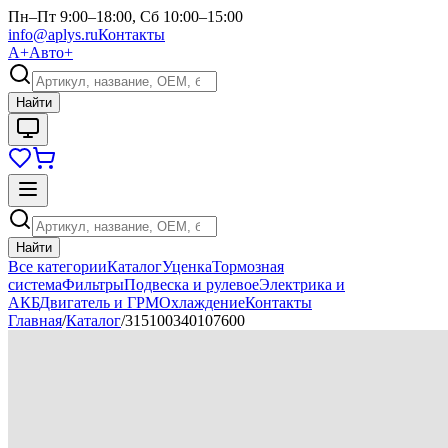
Пн–Пт 9:00–18:00, Сб 10:00–15:00
info@aplys.ru
Контакты
А+
Авто+
Найти
Найти
Все категории
Каталог
Уценка
Тормозная
система
Фильтры
Подвеска и рулевое
Электрика и
АКБ
Двигатель и ГРМ
Охлаждение
Контакты
Главная
/
Каталог
/
315100340107600