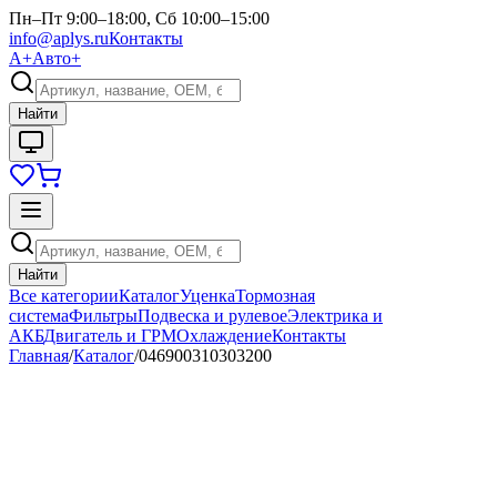
Пн–Пт 9:00–18:00, Сб 10:00–15:00
info@aplys.ru
Контакты
А+
Авто+
Найти
Найти
Все категории
Каталог
Уценка
Тормозная
система
Фильтры
Подвеска и рулевое
Электрика и
АКБ
Двигатель и ГРМ
Охлаждение
Контакты
Главная
/
Каталог
/
046900310303200