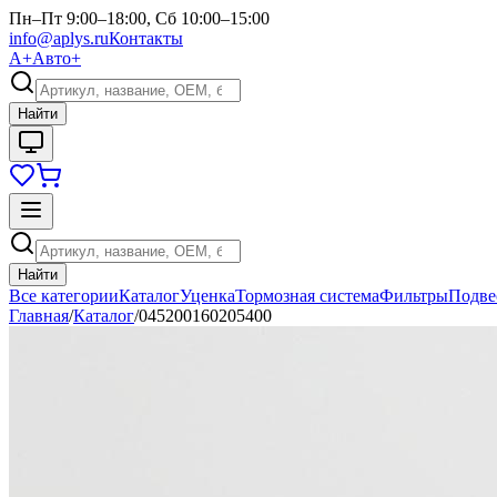
Пн–Пт 9:00–18:00, Сб 10:00–15:00
info@aplys.ru
Контакты
А+
Авто+
Найти
Найти
Все категории
Каталог
Уценка
Тормозная система
Фильтры
Подве
Главная
/
Каталог
/
045200160205400