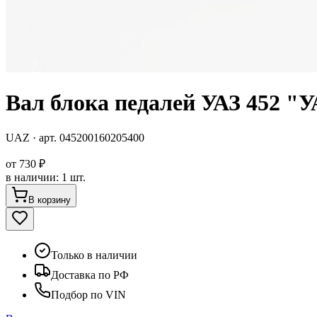
Вал блока педалей УАЗ 452 "
UAZ
· арт.
045200160205400
от
730 ₽
в наличии
:
1 шт.
В корзину
Только в наличии
Доставка по РФ
Подбор по VIN