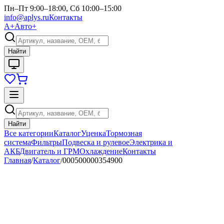
Пн–Пт 9:00–18:00, Сб 10:00–15:00
info@aplys.ru
Контакты
А+
Авто+
Найти
Найти
Все категории
Каталог
Уценка
Тормозная
система
Фильтры
Подвеска и рулевое
Электрика и
АКБ
Двигатель и ГРМ
Охлаждение
Контакты
Главная
/
Каталог
/
000500000354900