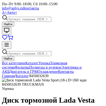
Пн–Пт 9:00–18:00, Сб 10:00–15:00
info@aplys.ru
Контакты
А+
Авто+
Найти
Найти
Все категории
Каталог
Уценка
Тормозная
система
Фильтры
Подвеска и рулевое
Электрика и
АКБ
Двигатель и ГРМ
Охлаждение
Контакты
Главная
/
Каталог
/
8450032639
Уценка
Диск тормозной Lada Vesta