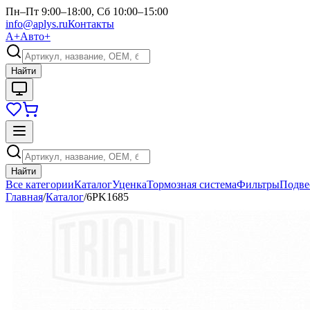
Пн–Пт 9:00–18:00, Сб 10:00–15:00
info@aplys.ru
Контакты
А+
Авто+
Найти
Найти
Все категории
Каталог
Уценка
Тормозная система
Фильтры
Подве
Главная
/
Каталог
/
6PK1685