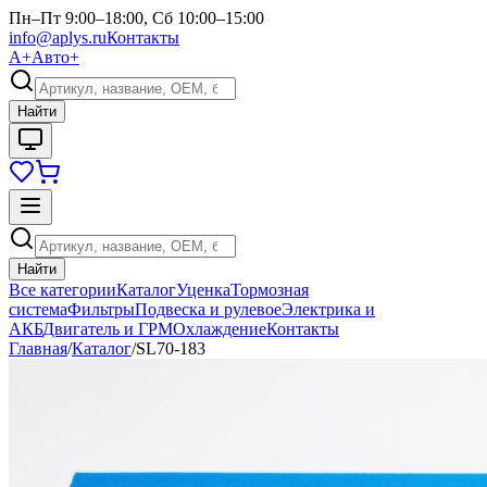
Пн–Пт 9:00–18:00, Сб 10:00–15:00
info@aplys.ru
Контакты
А+
Авто+
Найти
Найти
Все категории
Каталог
Уценка
Тормозная
система
Фильтры
Подвеска и рулевое
Электрика и
АКБ
Двигатель и ГРМ
Охлаждение
Контакты
Главная
/
Каталог
/
SL70-183