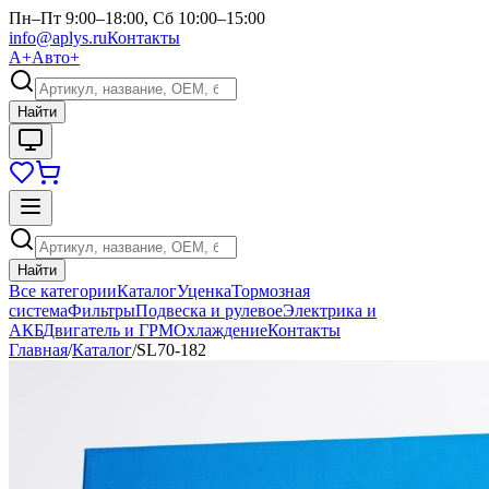
Пн–Пт 9:00–18:00, Сб 10:00–15:00
info@aplys.ru
Контакты
А+
Авто+
Найти
Найти
Все категории
Каталог
Уценка
Тормозная
система
Фильтры
Подвеска и рулевое
Электрика и
АКБ
Двигатель и ГРМ
Охлаждение
Контакты
Главная
/
Каталог
/
SL70-182