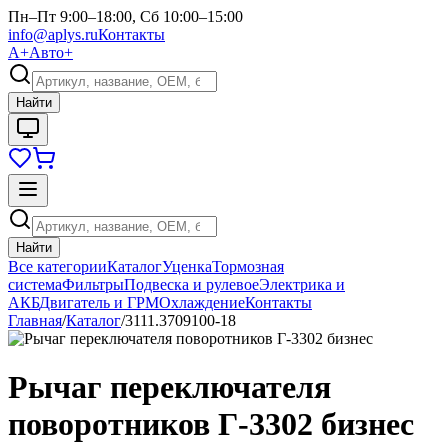
Пн–Пт 9:00–18:00, Сб 10:00–15:00
info@aplys.ru
Контакты
А+
Авто+
Найти
Найти
Все категории
Каталог
Уценка
Тормозная
система
Фильтры
Подвеска и рулевое
Электрика и
АКБ
Двигатель и ГРМ
Охлаждение
Контакты
Главная
/
Каталог
/
3111.3709100-18
Рычаг переключателя
поворотников Г-3302 бизнес