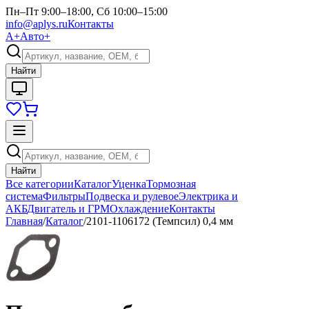
Пн–Пт 9:00–18:00, Сб 10:00–15:00
info@aplys.ru
Контакты
А+
Авто+
Найти
Найти
Все категории
Каталог
Уценка
Тормозная
система
Фильтры
Подвеска и рулевое
Электрика и
АКБ
Двигатель и ГРМ
Охлаждение
Контакты
Главная
/
Каталог
/
2101-1106172 (Темпсил) 0,4 мм