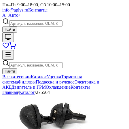
Пн–Пт 9:00–18:00, Сб 10:00–15:00
info@aplys.ru
Контакты
А+
Авто+
Найти
Найти
Все категории
Каталог
Уценка
Тормозная
система
Фильтры
Подвеска и рулевое
Электрика и
АКБ
Двигатель и ГРМ
Охлаждение
Контакты
Главная
/
Каталог
/
275564