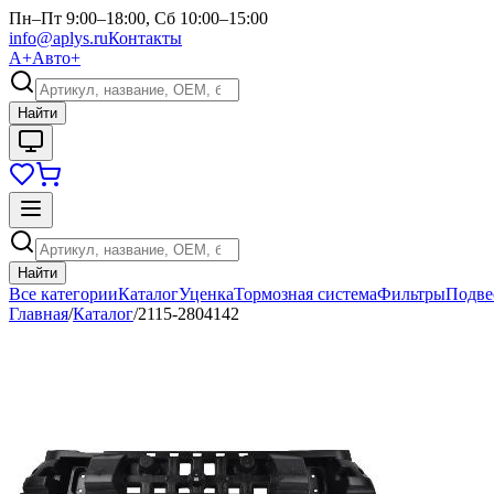
Пн–Пт 9:00–18:00, Сб 10:00–15:00
info@aplys.ru
Контакты
А+
Авто+
Найти
Найти
Все категории
Каталог
Уценка
Тормозная система
Фильтры
Подве
Главная
/
Каталог
/
2115-2804142