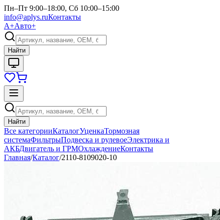
Пн–Пт 9:00–18:00, Сб 10:00–15:00
info@aplys.ru
Контакты
А+
Авто+
Найти
Найти
Все категории
Каталог
Уценка
Тормозная
система
Фильтры
Подвеска и рулевое
Электрика и
АКБ
Двигатель и ГРМ
Охлаждение
Контакты
Главная
/
Каталог
/
2110-8109020-10