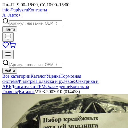
Пн–Пт 9:00–18:00, Сб 10:00–15:00
info@aplys.ru
Контакты
А+
Авто+
Найти
Найти
Все категории
Каталог
Уценка
Тормозная
система
Фильтры
Подвеска и рулевое
Электрика и
АКБ
Двигатель и ГРМ
Охлаждение
Контакты
Главная
/
Каталог
/
2103-5003010 (014458)