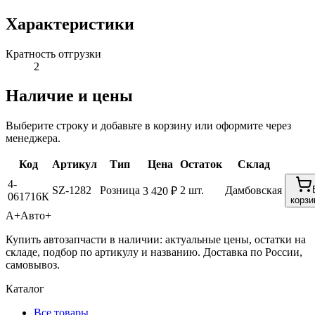
Характеристики
Кратность отгрузки
2
Наличие и цены
Выберите строку и добавьте в корзину или оформите через
менеджера.
Код
Артикул
Тип
Цена
Остаток
Склад
4-
SZ-1282
Розница
2 шт.
Дамбовская
3 420 ₽
061716К
корзи
А+
Авто+
Купить автозапчасти в наличии: актуальные цены, остатки на
складе, подбор по артикулу и названию. Доставка по России,
самовывоз.
Каталог
Все товары