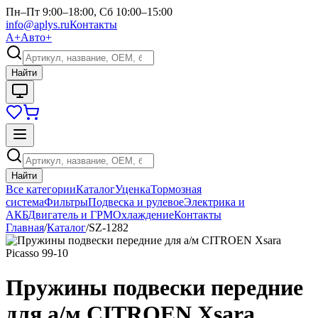
Пн–Пт 9:00–18:00, Сб 10:00–15:00
info@aplys.ru
Контакты
А+
Авто+
Найти
Найти
Все категории
Каталог
Уценка
Тормозная
система
Фильтры
Подвеска и рулевое
Электрика и
АКБ
Двигатель и ГРМ
Охлаждение
Контакты
Главная
/
Каталог
/
SZ-1282
Пружины подвески передние
для а/м CITROEN Xsara