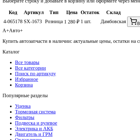
Выберите строку и добавьте в корзину или оформите через мен
Код
Артикул
Тип
Цена
Остаток
Склад
4-065178
SX-1673
Розница
1 шт.
Дамбовская
1 280 ₽
В
А+
Авто+
Купить автозапчасти в наличии: актуальные цены, остатки на с
Каталог
Все товары
Все категории
Поиск по артикулу
Избранное
Корзина
Популярные разделы
Уценка
Тормозная система
Фильтры
Подвеска и рулевое
Электрика и АКБ
Двигатель и ГРМ
Охлаждение