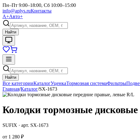
Пн–Пт 9:00–18:00, Сб 10:00–15:00
info@aplys.ru
Контакты
А+
Авто+
Найти
Найти
Все категории
Каталог
Уценка
Тормозная система
Фильтры
Подве
Главная
/
Каталог
/
SX-1673
Колодки тормозные дисковые 
SUFIX
· арт.
SX-1673
от
1 280 ₽