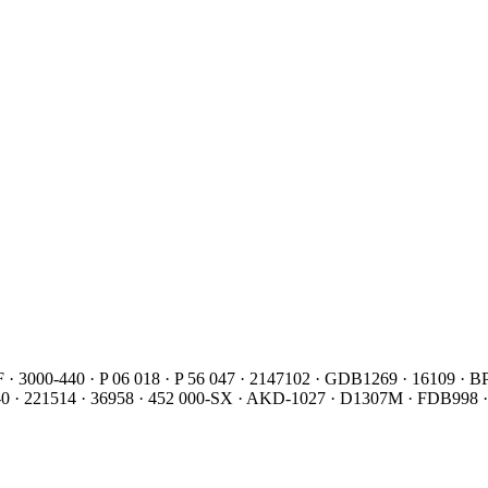
 · 3000-440 · P 06 018 · P 56 047 · 2147102 · GDB1269 · 16109 · 
645-0 · 221514 · 36958 · 452 000-SX · AKD-1027 · D1307M · FDB998