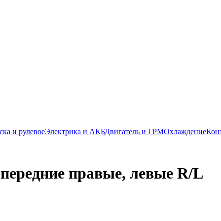
ска и рулевое
Электрика и АКБ
Двигатель и ГРМ
Охлаждение
Кон
передние правые, левые R/L