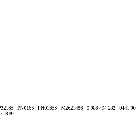
BP32165 · PN0165 · PN0165S · M2621486 · 0 986 494 282 · 0441.00
 · GBP0