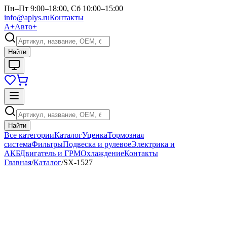
Пн–Пт 9:00–18:00, Сб 10:00–15:00
info@aplys.ru
Контакты
А+
Авто+
Найти
Найти
Все категории
Каталог
Уценка
Тормозная
система
Фильтры
Подвеска и рулевое
Электрика и
АКБ
Двигатель и ГРМ
Охлаждение
Контакты
Главная
/
Каталог
/
SX-1527