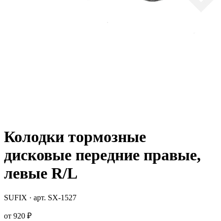
Колодки тормозные
дисковые передние правые,
левые R/L
SUFIX
· арт.
SX-1527
от
920 ₽