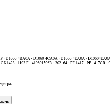
BAAP · D1060-4BA0A · D1060-4CA0A · D1060-4EA0A · D10604E
GK1423 · 1103 F · 410601596R · 302164 · PF 1417 · PF 1417CR ·
еджера.
орзину