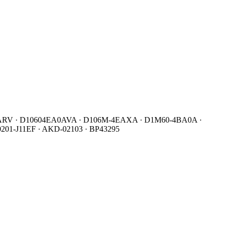
A0ARV · D10604EA0AVA · D106M-4EAXA · D1M60-4BA0A ·
 0201-J11EF · AKD-02103 · BP43295