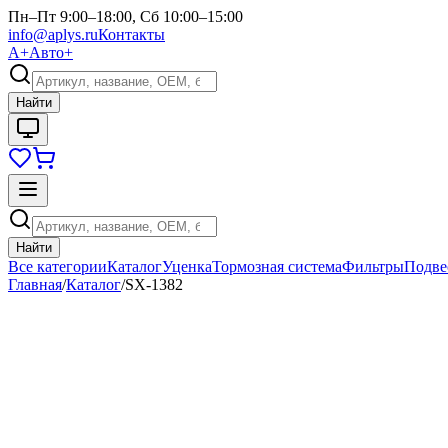
Пн–Пт 9:00–18:00, Сб 10:00–15:00
info@aplys.ru
Контакты
А+
Авто+
Найти
Найти
Все категории
Каталог
Уценка
Тормозная система
Фильтры
Подве
Главная
/
Каталог
/
SX-1382