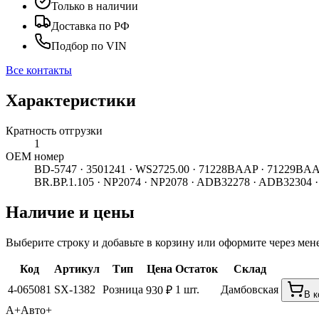
Только в наличии
Доставка по РФ
Подбор по VIN
Все контакты
Характеристики
Кратность отгрузки
1
ОЕМ номер
BD-5747 · 3501241 · WS2725.00 · 71228BAAP · 71229
BR.BP.1.105 · NP2074 · NP2078 · ADB32278 · ADB32304 · 
Наличие и цены
Выберите строку и добавьте в корзину или оформите через мен
Код
Артикул
Тип
Цена
Остаток
Склад
4-065081
SX-1382
Розница
1 шт.
Дамбовская
930 ₽
В к
А+
Авто+