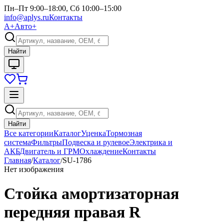
Пн–Пт 9:00–18:00, Сб 10:00–15:00
info@aplys.ru
Контакты
А+
Авто+
Найти
Найти
Все категории
Каталог
Уценка
Тормозная
система
Фильтры
Подвеска и рулевое
Электрика и
АКБ
Двигатель и ГРМ
Охлаждение
Контакты
Главная
/
Каталог
/
SU-1786
Нет изображения
Стойка амортизаторная
передняя правая R