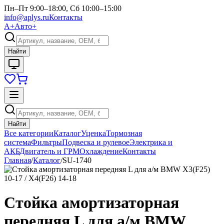
Пн–Пт 9:00–18:00, Сб 10:00–15:00
info@aplys.ru
Контакты
А+
Авто+
Найти
Найти
Все категории
Каталог
Уценка
Тормозная
система
Фильтры
Подвеска и рулевое
Электрика и
АКБ
Двигатель и ГРМ
Охлаждение
Контакты
Главная
/
Каталог
/
SU-1740
Стойка амортизаторная
передняя L для а/м BMW