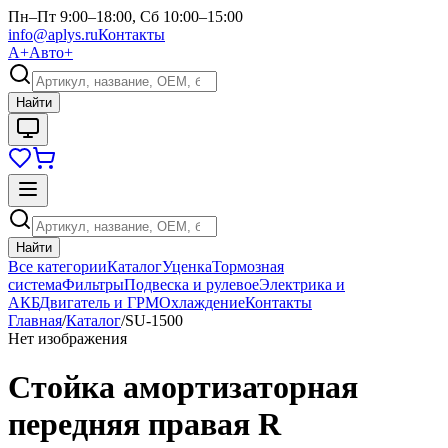
Пн–Пт 9:00–18:00, Сб 10:00–15:00
info@aplys.ru
Контакты
А+
Авто+
Найти
Найти
Все категории
Каталог
Уценка
Тормозная
система
Фильтры
Подвеска и рулевое
Электрика и
АКБ
Двигатель и ГРМ
Охлаждение
Контакты
Главная
/
Каталог
/
SU-1500
Нет изображения
Стойка амортизаторная
передняя правая R