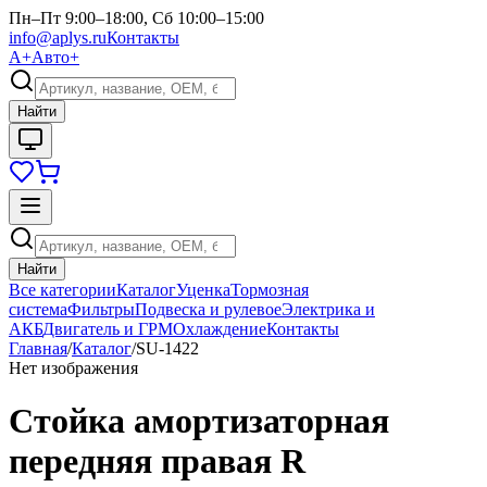
Пн–Пт 9:00–18:00, Сб 10:00–15:00
info@aplys.ru
Контакты
А+
Авто+
Найти
Найти
Все категории
Каталог
Уценка
Тормозная
система
Фильтры
Подвеска и рулевое
Электрика и
АКБ
Двигатель и ГРМ
Охлаждение
Контакты
Главная
/
Каталог
/
SU-1422
Нет изображения
Стойка амортизаторная
передняя правая R