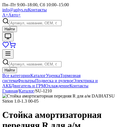
Пн–Пт 9:00–18:00, Сб 10:00–15:00
info@aplys.ru
Контакты
А+
Авто+
Найти
Найти
Все категории
Каталог
Уценка
Тормозная
система
Фильтры
Подвеска и рулевое
Электрика и
АКБ
Двигатель и ГРМ
Охлаждение
Контакты
Главная
/
Каталог
/
SU-1210
Стойка амортизаторная
передняя R для а/м