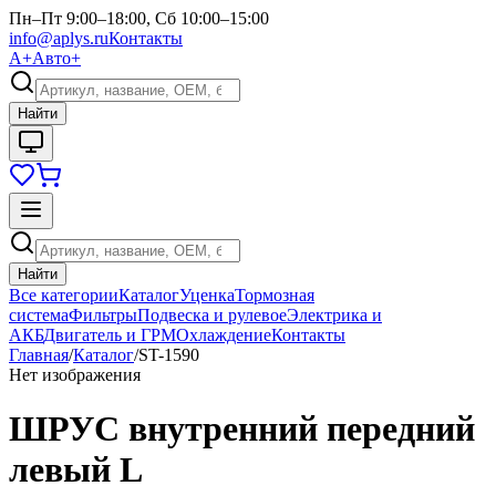
Пн–Пт 9:00–18:00, Сб 10:00–15:00
info@aplys.ru
Контакты
А+
Авто+
Найти
Найти
Все категории
Каталог
Уценка
Тормозная
система
Фильтры
Подвеска и рулевое
Электрика и
АКБ
Двигатель и ГРМ
Охлаждение
Контакты
Главная
/
Каталог
/
ST-1590
Нет изображения
ШРУС внутренний передний
левый L