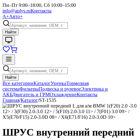
Пн–Пт 9:00–18:00, Сб 10:00–15:00
info@aplys.ru
Контакты
А+
Авто+
Найти
Найти
Все категории
Каталог
Уценка
Тормозная
система
Фильтры
Подвеска и рулевое
Электрика и
АКБ
Двигатель и ГРМ
Охлаждение
Контакты
Главная
/
Каталог
/
ST-1535
ШРУС внутренний передний