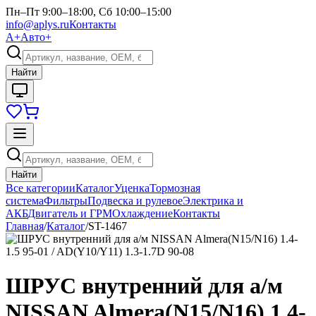
Пн–Пт 9:00–18:00, Сб 10:00–15:00
info@aplys.ru
Контакты
А+
Авто+
Найти
Найти
Все категории
Каталог
Уценка
Тормозная
система
Фильтры
Подвеска и рулевое
Электрика и
АКБ
Двигатель и ГРМ
Охлаждение
Контакты
Главная
/
Каталог
/
ST-1467
ШРУС внутренний для а/м
NISSAN Almera(N15/N16) 1.4-