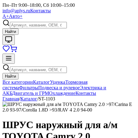
Пн–Пт 9:00–18:00, Сб 10:00–15:00
info@aplys.ru
Контакты
А+
Авто+
Найти
Найти
Все категории
Каталог
Уценка
Тормозная
система
Фильтры
Подвеска и рулевое
Электрика и
АКБ
Двигатель и ГРМ
Охлаждение
Контакты
Главная
/
Каталог
/
ST-1103
ШРУС наружный для а/м
TOYOTA Camry 2.0