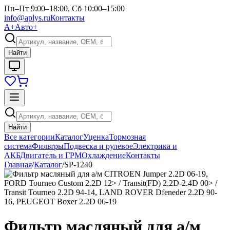
Пн–Пт 9:00–18:00, Сб 10:00–15:00
info@aplys.ru
Контакты
А+
Авто+
Найти
Найти
Все категории
Каталог
Уценка
Тормозная
система
Фильтры
Подвеска и рулевое
Электрика и
АКБ
Двигатель и ГРМ
Охлаждение
Контакты
Главная
/
Каталог
/
SP-1240
Фильтр масляный для а/м