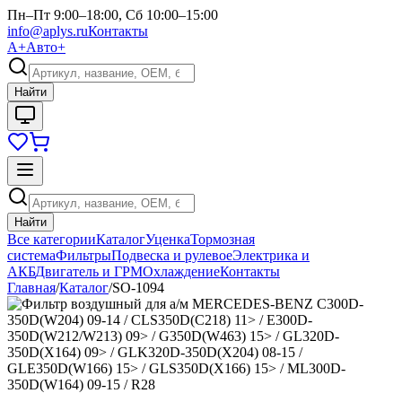
Пн–Пт 9:00–18:00, Сб 10:00–15:00
info@aplys.ru
Контакты
А+
Авто+
Найти
Найти
Все категории
Каталог
Уценка
Тормозная
система
Фильтры
Подвеска и рулевое
Электрика и
АКБ
Двигатель и ГРМ
Охлаждение
Контакты
Главная
/
Каталог
/
SO-1094