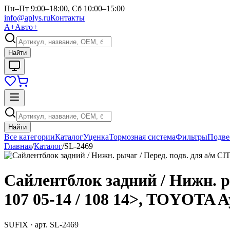
Пн–Пт 9:00–18:00, Сб 10:00–15:00
info@aplys.ru
Контакты
А+
Авто+
Найти
Найти
Все категории
Каталог
Уценка
Тормозная система
Фильтры
Подве
Главная
/
Каталог
/
SL-2469
Сайлентблок задний / Нижн. р
107 05-14 / 108 14>, TOYOTA A
SUFIX
· арт.
SL-2469