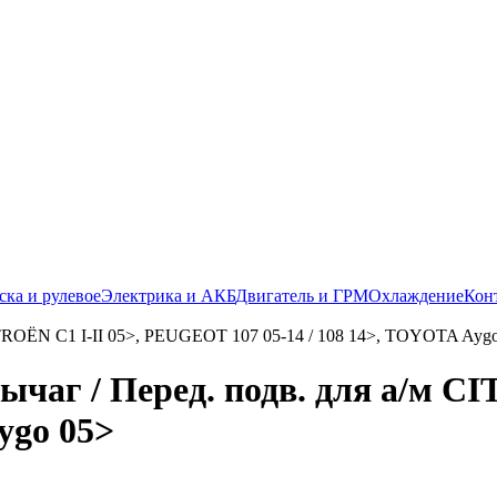
ска и рулевое
Электрика и АКБ
Двигатель и ГРМ
Охлаждение
Кон
ычаг / Перед. подв. для а/м 
ygo 05>