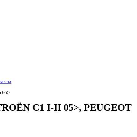
такты
CITROËN C1 I-II 05>, PEUGEOT