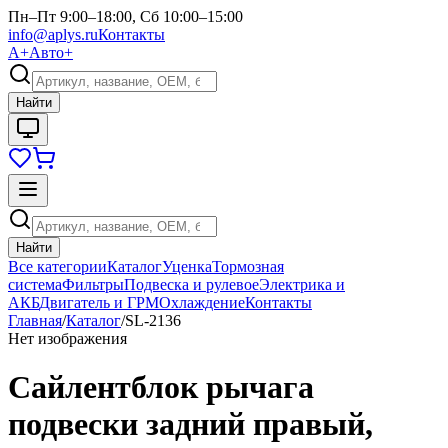
Пн–Пт 9:00–18:00, Сб 10:00–15:00
info@aplys.ru
Контакты
А+
Авто+
Найти
Найти
Все категории
Каталог
Уценка
Тормозная
система
Фильтры
Подвеска и рулевое
Электрика и
АКБ
Двигатель и ГРМ
Охлаждение
Контакты
Главная
/
Каталог
/
SL-2136
Нет изображения
Сайлентблок рычага
подвески задний правый,