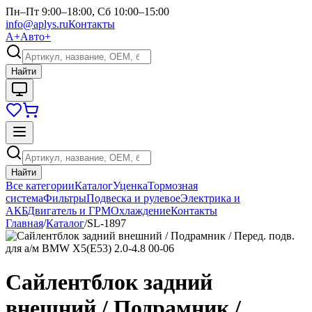
Пн–Пт 9:00–18:00, Сб 10:00–15:00
info@aplys.ru
Контакты
А+
Авто+
Найти
Найти
Все категории
Каталог
Уценка
Тормозная
система
Фильтры
Подвеска и рулевое
Электрика и
АКБ
Двигатель и ГРМ
Охлаждение
Контакты
Главная
/
Каталог
/
SL-1897
Сайлентблок задний
внешний / Подрамник /